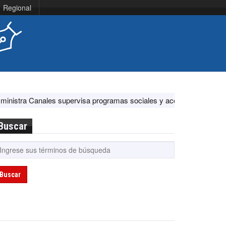
Regional
ales supervisa programas sociales y acciones ante El Niño
EE.UU.
Buscar
Buscar