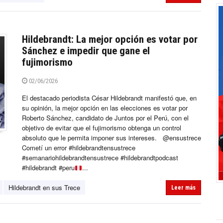
Hildebrandt: La mejor opción es votar por
Sánchez e impedir que gane el
fujimorismo
02/06/2026
El destacado periodista César Hildebrandt manifestó que, en
su opinión, la mejor opción en las elecciones es votar por
Roberto Sánchez, candidato de Juntos por el Perú, con el
objetivo de evitar que el fujimorismo obtenga un control
absoluto que le permita imponer sus intereses. @ensustrece
Cometí un error #hildebrandtensustrece
#semanariohildebrandtensustrece #hildebrandtpodcast
#hildebrandt #peru
...
Hildebrandt en sus Trece
Leer más