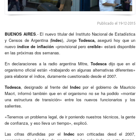
Publicado el 19-12-2015
BUENOS AIRES
.- El nuevo titular del Instituto Nacional de Estadística
y Censos de Argentina (
Indec
), Jorge
Todesca,
aseguró hoy que un
nuevo
índice de inflación
«provisional pero
creíble
» estará disponible
en las próximas dos semanas.
En declaraciones a la radio argentina Mitre,
Todesca
dijo que en el
organismo oficial están «trabajando en algunas alternativas diferentes»
para elaborar el índice, duramente cuestionado desde el 2007.
Todesca
, designado al frente del
Indec
por el gobierno de Mauricio
Macri, informó también que en el organismo no se ha podido «montar
una estructura de transición» entre los nuevos funcionarios y los
salientes.
«Tenemos un problema legal, de ir poniendo nuestros técnicos, la gente
de confianza, y eso lleva un tiempo», explicó.
Las cifras difundidas por el
Indec
son criticadas desd el 2007,