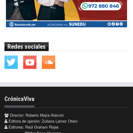
Redes sociales
CrónicaViva
Director: Roberto Mejía Alarcón
Editora de opinión: Zuliana Lainez Otero
Editores: Raúl Graham Rojas
Walter Sosa Vivanco