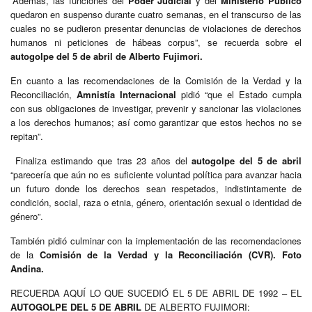
“Además, las funciones del
Poder Judicial
y del
Ministerio Público
quedaron en suspenso durante cuatro semanas, en el transcurso de las
cuales no se pudieron presentar denuncias de violaciones de derechos
humanos ni peticiones de hábeas corpus”, se recuerda sobre el
autogolpe del 5 de abril de Alberto Fujimori.
En cuanto a las recomendaciones de la Comisión de la Verdad y la
Reconciliación,
Amnistía Internacional
pidió “que el Estado cumpla
con sus obligaciones de investigar, prevenir y sancionar las violaciones
a los derechos humanos; así como garantizar que estos hechos no se
repitan”.
Finaliza estimando que tras 23 años del
autogolpe del 5 de abril
“parecería que aún no es suficiente voluntad política para avanzar hacia
un futuro donde los derechos sean respetados, indistintamente de
condición, social, raza o etnia, género, orientación sexual o identidad de
género”.
También pidió culminar con la implementación de las recomendaciones
de la
Comisión de la Verdad y la Reconciliación (CVR). Foto
Andina.
RECUERDA AQUÍ LO QUE SUCEDIÓ EL 5 DE ABRIL DE 1992 – EL
AUTOGOLPE DEL 5 DE ABRIL
DE ALBERTO FUJIMORI: