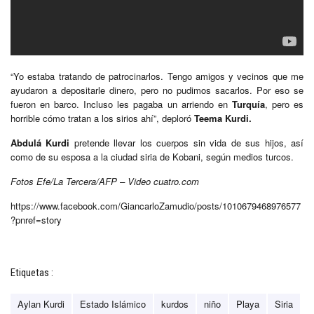
“Yo estaba tratando de patrocinarlos. Tengo amigos y vecinos que me
ayudaron a depositarle dinero, pero no pudimos sacarlos. Por eso se
fueron en barco. Incluso les pagaba un arriendo en
Turquía
, pero es
horrible cómo tratan a los sirios ahí”, deploró
Teema Kurdi.
Abdulá Kurdi
pretende llevar los cuerpos sin vida de sus hijos, así
como de su esposa a la ciudad siria de Kobani, según medios turcos.
Fotos Efe/La Tercera/AFP – Video cuatro.com
https://www.facebook.com/GiancarloZamudio/posts/1010679468976577
?pnref=story
Etiquetas :
Aylan Kurdi
Estado Islámico
kurdos
niño
Playa
Siria