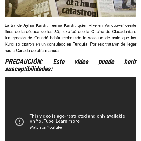
La tía de
Aylan Kurdi
,
Teema Kurdi
, quien vive en Vancouver desde
fines de la década de los 80, explicó que la Oficina de Ciudadanía e
Inmigración de Canadá había rechazado la solicitud de asilo que los
Kurdi solicitaron en un consulado en
Turquía
. Por eso trataron de llegar
hasta Canadá de otra manera.
PRECAUCIÓN: Este video puede herir
susceptibilidades: