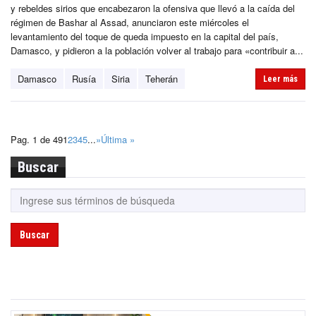
y rebeldes sirios que encabezaron la ofensiva que llevó a la caída del
régimen de Bashar al Assad, anunciaron este miércoles el
levantamiento del toque de queda impuesto en la capital del país,
Damasco, y pidieron a la población volver al trabajo para «contribuir a...
Damasco
Rusía
Siria
Teherán
Leer más
Pag. 1 de 49
1
2
3
4
5
...
»
Última »
Buscar
Buscar