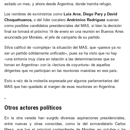
asilado un mes, y ahora desde Argentina, donde tramita refugio.
Los nombres de exministros como
Luis Arce, Diego Pary y David
Choquehuanca,
o del líder cocalero
Andrónico Rodríguez
suenan
como posibles candidatos presidenciales del MAS, si bien la decisión
final se tomará el próximo 19 de enero en una reunión en Buenos Aires
anunciada por Morales, el jefe de campaña de su partido.
Silva calificó de «compleja» la situación del MAS, que «parece ya no
ser un partido sólidamente unificado», pues se ha visto que no hay
«una sintonía muy clara en relación a las determinaciones que se
toman en Argentina» con la «lectura de coyuntura» de aquellos
dirigentes que no participan en las reuniones masistas en ese país.
Esto a raíz de la molestia expresada por algunos parlamentarios del
MAS que han quedado al margen de esas reuniones en Argentina.
.
Otros actores políticos
En la otra vereda han surgido diversas aspiraciones presidenciales,
entre nuevas y otras conocidas, como la del exmandatario Carlos
Mesa, que fue el principal contendiente de Morales en octubre y ha