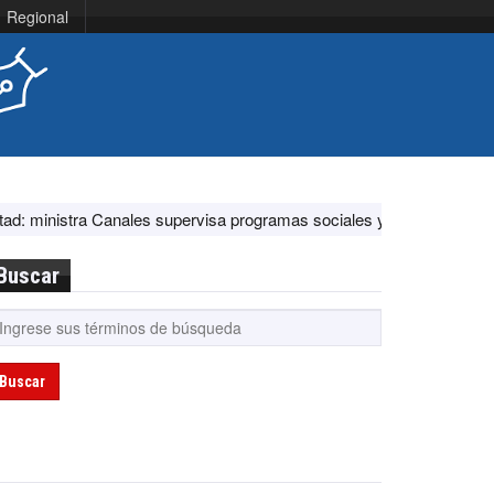
Regional
ales supervisa programas sociales y acciones ante El Niño
EE.UU.
Buscar
Buscar