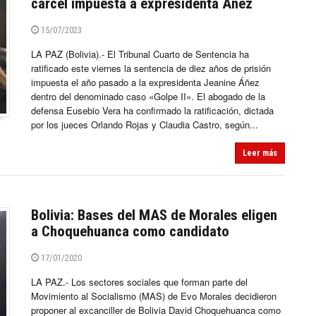
cárcel impuesta a expresidenta Áñez
15/07/2023
LA PAZ (Bolivia).- El Tribunal Cuarto de Sentencia ha
ratificado este viernes la sentencia de diez años de prisión
impuesta el año pasado a la expresidenta Jeanine Áñez
dentro del denominado caso «Golpe II». El abogado de la
defensa Eusebio Vera ha confirmado la ratificación, dictada
por los jueces Orlando Rojas y Claudia Castro, según...
Leer más
Bolivia: Bases del MAS de Morales eligen
a Choquehuanca como candidato
17/01/2020
LA PAZ.- Los sectores sociales que forman parte del
Movimiento al Socialismo (MAS) de Evo Morales decidieron
proponer al excanciller de Bolivia David Choquehuanca como