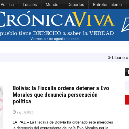
Política
Locales
Mundo
Deportes
Entretenimiento
Viernes, 07 de agosto del 2026
Líbano e Israel concluyen "
Bolivia: la Fiscalía ordena detener a Evo
Morales que denuncia persecución
política
29/07/2026
LA PAZ.– La Fiscalía de Bolivia ha ordenado este miércoles
la detención del expresidente del país Evo Morales por la