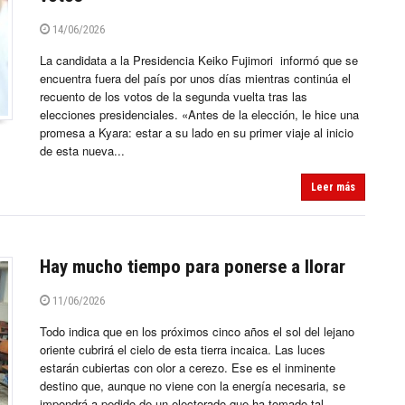
14/06/2026
La candidata a la Presidencia Keiko Fujimori informó que se
encuentra fuera del país por unos días mientras continúa el
recuento de los votos de la segunda vuelta tras las
elecciones presidenciales. «Antes de la elección, le hice una
promesa a Kyara: estar a su lado en su primer viaje al inicio
de esta nueva...
Leer más
Hay mucho tiempo para ponerse a llorar
11/06/2026
Todo indica que en los próximos cinco años el sol del lejano
oriente cubrirá el cielo de esta tierra incaica. Las luces
estarán cubiertas con olor a cerezo. Ese es el inminente
destino que, aunque no viene con la energía necesaria, se
impondrá a pedido de un electorado que ha tomado tal