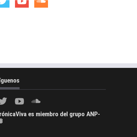
íguenos
rónicaViva es miembro del grupo ANP-
B