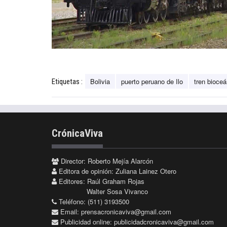
Bolivia
puerto peruano de Ilo
tren bioceá
Etiquetas :
CrónicaViva
Director: Roberto Mejía Alarcón
Editora de opinión: Zuliana Lainez Otero
Editores: Raúl Graham Rojas
Walter Sosa Vivanco
Teléfono: (511) 3193500
Email:
prensacronicaviva@gmail.com
Publicidad online:
publicidadcronicaviva@gmail.com