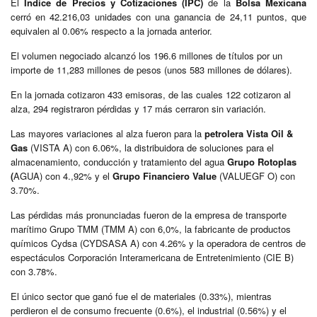
El
Índice de Precios y Cotizaciones (IPC)
de la
Bolsa Mexicana
cerró en 42.216,03 unidades con una ganancia de 24,11 puntos, que
equivalen al 0.06% respecto a la jornada anterior.
El volumen negociado alcanzó los 196.6 millones de títulos por un
importe de 11,283 millones de pesos (unos 583 millones de dólares).
En la jornada cotizaron 433 emisoras, de las cuales 122 cotizaron al
alza, 294 registraron pérdidas y 17 más cerraron sin variación.
Las mayores variaciones al alza fueron para la
petrolera Vista Oil &
Gas
(VISTA A) con 6.06%, la distribuidora de soluciones para el
almacenamiento, conducción y tratamiento del agua
Grupo Rotoplas
(
AGUA) con 4.,92% y el
Grupo Financiero Value
(VALUEGF O) con
3.70%.
Las pérdidas más pronunciadas fueron de la empresa de transporte
marítimo Grupo TMM (TMM A) con 6,0%, la fabricante de productos
químicos Cydsa (CYDSASA A) con 4.26% y la operadora de centros de
espectáculos Corporación Interamericana de Entretenimiento (CIE B)
con 3.78%.
El único sector que ganó fue el de materiales (0.33%), mientras
perdieron el de consumo frecuente (0.6%), el industrial (0.56%) y el