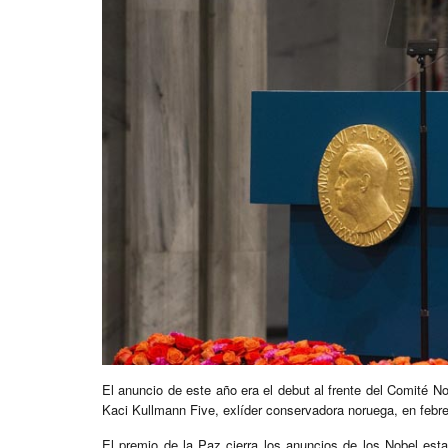
El anuncio de este año era el debut al frente del Comité N
Kaci Kullmann Five, exlíder conservadora noruega, en febre
El premio de la Paz cierra los anuncios de los Nobel esta