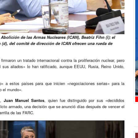
Abolición de las Armas Nucleares (ICAN), Beatriz Fihn (i); el
n (d), del comité de dirección de ICAN ofrecen una rueda de
irmaron un tratado internacional contra la proliferación nuclear, pero
i sus aliados» lo han ratificado, aunque EEUU, Rusia, Reino Unido,
o» a estos países para que inicien «negociaciones serias» para la
do el mundo».
a,
Juan Manuel Santos
, quien fue distinguido por sus «decididos
flicto armado, una decisión que se anunció días después de vencer el
rrilla de las FARC.