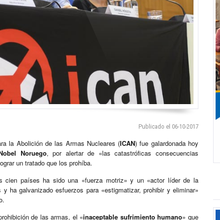
Publicado el 06-10-2017
a la Abolición de las Armas Nucleares (
ICAN
) fue galardonada hoy
obel Noruego
, por alertar de «las catastróficas consecuencias
ograr un tratado que los prohíba.
s cien países ha sido una «fuerza motriz» y un «actor líder de la
 y ha galvanizado esfuerzos para «estigmatizar, prohibir y eliminar»
o.
ohibición de las armas, el «
inaceptable sufrimiento humano
» que