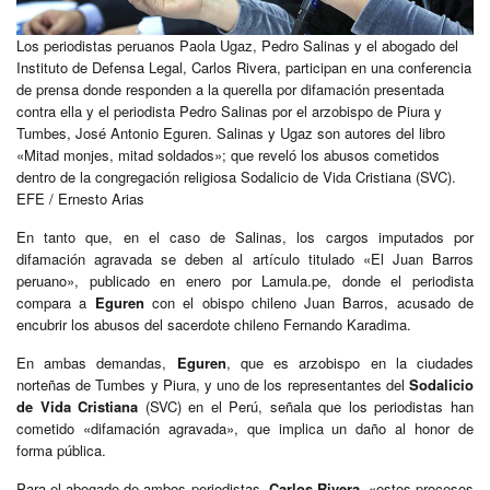
Los periodistas peruanos Paola Ugaz, Pedro Salinas y el abogado del
Instituto de Defensa Legal, Carlos Rivera, participan en una conferencia
de prensa donde responden a la querella por difamación presentada
contra ella y el periodista Pedro Salinas por el arzobispo de Piura y
Tumbes, José Antonio Eguren. Salinas y Ugaz son autores del libro
«Mitad monjes, mitad soldados»; que reveló los abusos cometidos
dentro de la congregación religiosa Sodalicio de Vida Cristiana (SVC).
EFE / Ernesto Arias
En tanto que, en el caso de Salinas, los cargos imputados por
difamación agravada se deben al artículo titulado «El Juan Barros
peruano», publicado en enero por Lamula.pe, donde el periodista
compara a
Eguren
con el obispo chileno Juan Barros, acusado de
encubrir los abusos del sacerdote chileno Fernando Karadima.
En ambas demandas,
Eguren
, que es arzobispo en la ciudades
norteñas de Tumbes y Piura, y uno de los representantes del
Sodalicio
de Vida Cristiana
(SVC) en el Perú, señala que los periodistas han
cometido «difamación agravada», que implica un daño al honor de
forma pública.
Para el abogado de ambos periodistas,
Carlos Rivera
, «estos procesos