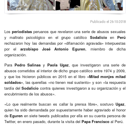
Publicado el 26-10-2018
Los
periodistas
peruanos que revelaron una serie de abusos sexuales
y maltrato psicológico en el grupo católico
Sodalicio
en
Perú
rechazaron hoy las demandas por «difamación agravada» interpuestas
por el
arzobispo José Antonio Eguren
, miembro de dicha
organización.
Para
Pedro Salinas
y
Paola Ugaz
, que investigaron una serie de
abusos cometidos al interior de dicho grupo católico entre 1974 y 2009,
y que los hicieron públicos en 2015 en el libro
«Mitad monjes mitad
soldados»
, las querellas «no tienen real sustento» y son «la respuesta
tardía del
Sodalicio
contra quienes investigaron a su organización y el
encubrimiento de los abusos».
«Lo que realmente buscan es callar la prensa libre», sostuvo
Ugaz
,
quien ha sido demandada por supuestamente haber agraviado el honor
de
Eguren
en siete tweets publicados por ella en su cuenta persona de
Twitter, en enero pasado, durante la visita del
Papa Francisco
al Perú.