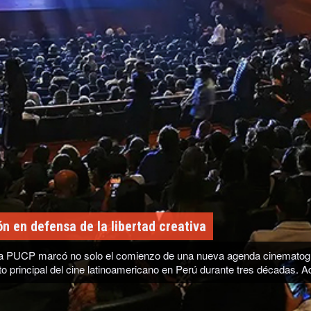
scenarios: «No fue algo impulsivo» (VIDEO)
 temporal, que también resultará en su desvinculación del musical «S
 «la negatividad» la estuviera afectando. Asegura que «no es eso lo 