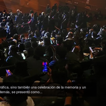
unday in the Park with George». La cantante y actriz ha
que está pasando» y enfatiza...