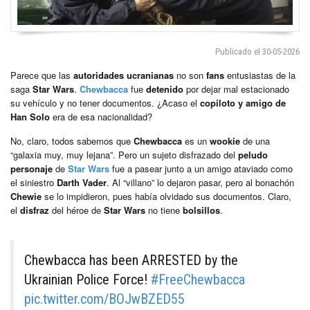
Publicado el 30-05-2026
Parece que las
autoridades ucranianas
no son
fans
entusiastas de la
saga
Star Wars
.
Chewbacca
fue
detenido
por dejar mal estacionado
su vehículo y no tener documentos. ¿Acaso el
copiloto y amigo de
Han Solo
era de esa nacionalidad?
No, claro, todos sabemos que
Chewbacca
es un
wookie
de una
“galaxia muy, muy lejana”. Pero un sujeto disfrazado del
peludo
personaje
de
Star Wars
fue a pasear junto a un amigo ataviado como
el siniestro
Darth Vader
. Al “villano” lo dejaron pasar, pero al bonachón
Chewie
se lo impidieron, pues había olvidado sus documentos. Claro,
el
disfraz
del héroe de
Star Wars
no tiene
bolsillos
.
Chewbacca has been ARRESTED by the
Ukrainian Police Force!
#FreeChewbacca
pic.twitter.com/BOJwBZED55