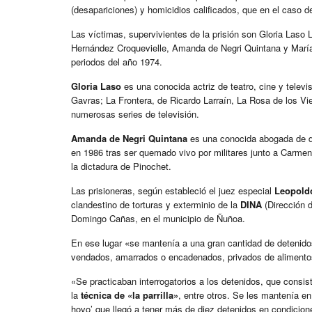
(desapariciones) y homicidios calificados, que en el caso d
Las víctimas, supervivientes de la prisión son Gloria Laso
Hernández Croquevielle, Amanda de Negri Quintana y María
periodos del año 1974.
Gloria Laso
es una conocida actriz de teatro, cine y telev
Gavras; La Frontera, de Ricardo Larraín, La Rosa de los Vi
numerosas series de televisión.
Amanda de Negri Quintana
es una conocida abogada de de
en 1986 tras ser quemado vivo por militares junto a Carmen 
la dictadura de Pinochet.
Las prisioneras, según estableció el juez especial
Leopold
clandestino de torturas y exterminio de la
DINA
(Dirección d
Domingo Cañas, en el municipio de Ñuñoa.
En ese lugar «se mantenía a una gran cantidad de detenidos
vendados, amarrados o encadenados, privados de alimentos
«Se practicaban interrogatorios a los detenidos, que consist
la
técnica de «la parrilla»
, entre otros. Se les mantenía e
hoyo’ que llegó a tener más de diez detenidos en condicion