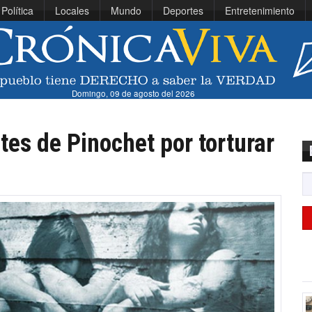
Política
Locales
Mundo
Deportes
Entretenimiento
Domingo, 09 de agosto del 2026
es de Pinochet por torturar