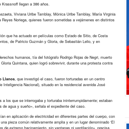
e Krassnoff llegan a 386 años.
 Lezaeta, Viviana Uribe Tamblay, Mónica Uribe Tamblay, María Virginia
 Reyes Noriega, quienes fueron sometidas a vejámenes en distintos
isión que ha actuado en películas como Estado de Sitio, de Costa
entos, de Patricio Guzmán y Gloria, de Sebastián Lelio, y en
rechos humanos, tía del fotógrafo Rodrigo Rojas de Negri, muerto
Gloria Quintana, quien logró sobrevivir, durante una protesta contra
o Llanos
, que investigó el caso, fueron torturadas en un centro
e Inteligencia Nacional), situado en la residencial avenida José
 a los que se interrogaba y torturaba ininterrumpidamente; estaban
 de agua y sueño», señala el expediente del caso.
ían en aplicación de electricidad en diferentes partes del cuerpo, con
n una pieza común relativamente amplia y en un lugar denominado ‘El
es de extremo hacinamiento, sin ventanas ni ventilación», precisa.