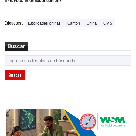
EFE/Foto: informador.com.mx
autoridades chinas
Cantón
China
OMS
Etiquetas :
Buscar
Buscar