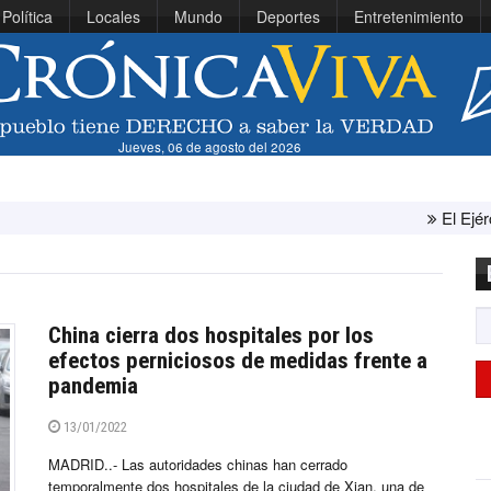
Política
Locales
Mundo
Deportes
Entretenimiento
Jueves, 06 de agosto del 2026
El Ejército de Esta
China cierra dos hospitales por los
efectos perniciosos de medidas frente a
pandemia
13/01/2022
MADRID..- Las autoridades chinas han cerrado
temporalmente dos hospitales de la ciudad de Xian, una de