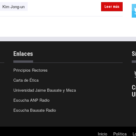
Kim Jong-un
Leer más
Enlaces
S
Principios Rectores
Carta de Ética
C
Universidad Jaime Bausate y Meza
U
Escucha ANP Radio
Escucha Bausate Radio
Inicio
Política
L