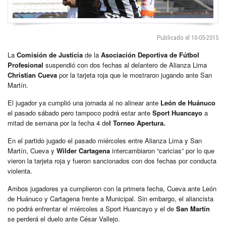
Publicado el 10-05-2015
La
Comisión de Justicia
de la
Asociación Deportiva de Fútbol
Profesional
suspendió con dos fechas al delantero de Alianza Lima
Christian Cueva
por la tarjeta roja que le mostraron jugando ante San
Martín.
El jugador ya cumplió una jornada al no alinear ante
León de Huánuco
el pasado sábado pero tampoco podrá estar ante
Sport Huancayo
a
mitad de semana por la fecha 4 de
l Torneo Apertura.
En el partido jugado el pasado miércoles entre Alianza Lima y San
Martín, Cueva y
Wilder Cartagena
intercambiaron “caricias” por lo que
vieron la tarjeta roja y fueron sancionados con dos fechas por conducta
violenta.
Ambos jugadores ya cumplieron con la primera fecha, Cueva ante León
de Huánuco y Cartagena frente a Municipal. Sin embargo, el aliancista
no podrá enfrentar el miércoles a Sport Huancayo y el de
San Martín
se perderá el duelo ante César Vallejo.