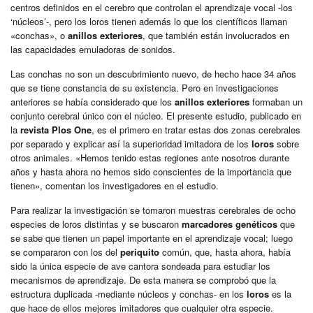
centros definidos en el cerebro que controlan el aprendizaje vocal -los
‘núcleos’-, pero los loros tienen además lo que los científicos llaman
«conchas», o
anillos exteriores
, que también están involucrados en
las capacidades emuladoras de sonidos.
Las conchas no son un descubrimiento nuevo, de hecho hace 34 años
que se tiene constancia de su existencia. Pero en investigaciones
anteriores se había considerado que los
anillos exteriores
formaban un
conjunto cerebral único con el núcleo. El presente estudio, publicado en
la
revista Plos One
, es el primero en tratar estas dos zonas cerebrales
por separado y explicar así la superioridad imitadora de los
loros
sobre
otros animales. «Hemos tenido estas regiones ante nosotros durante
años y hasta ahora no hemos sido conscientes de la importancia que
tienen», comentan los investigadores en el estudio.
Para realizar la investigación se tomaron muestras cerebrales de ocho
especies de loros distintas y se buscaron
marcadores genéticos
que
se sabe que tienen un papel importante en el aprendizaje vocal; luego
se compararon con los del
periquito
común, que, hasta ahora, había
sido la única especie de ave cantora sondeada para estudiar los
mecanismos de aprendizaje. De esta manera se comprobó que la
estructura duplicada -mediante núcleos y conchas- en los
loros
es la
que hace de ellos mejores imitadores que cualquier otra especie.