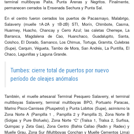
terminal multiboyas Paita, Punta Arenas y Negritos. Finalmente,
permanecen cerrados la Ensenada Sechura y Punta Sal.
En el centro fueron cerrados los puertos de Pacasmayo, Malabrigo,
Salaverry (muelle 1A-2A y 1B-2B) STI, Morín, Chimbote, Casma,
Huarmey, Huacho, Chancay y Cerro Azul; las caletas Cherrepe, La
Barranca, Magdalena de Cao, Huanchaco, Guadalupito, Santa,
Coishco, El Dorado, Samanco, Los Chimus, Tortuga, Gramita, Culebras
(Supe), Carquin, Végueta, Tambo de Mora, San Andrés, La Puntilla, El
Chaco, Lagunillas y Laguna Grande.
Tumbes: cierre total de puertos por nuevo
período de oleajes anómalos
También, el muelle artesanal Terminal Pesquero Salaverry, el terminal
multiboyas Salaverry, terminal multiboyas BPO, Portuario Paracas,
Marino Pisco-Camisea (Pluspetrol) y Punta Lobitos (Supe), asimismo la
Zona Norte A (Pampilla 1 , Pampilla 2 y Pampilla 3), Zona Norte B
(Solgas y Pure Biofuels), Zona Norte “C” (Tralsa 1, Tralsa 2, Surfisa,
Quimpac y Zeta Gas), Zona Centro (Bahia Callao (Radin y Radex) y
Muelle Grau, Zona Sur (Multiboyas Conchan y Muelle Cementos Lima)