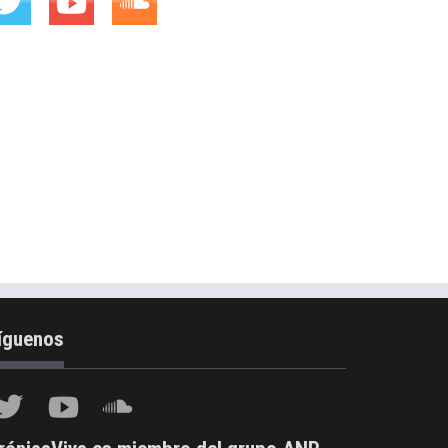
íguenos