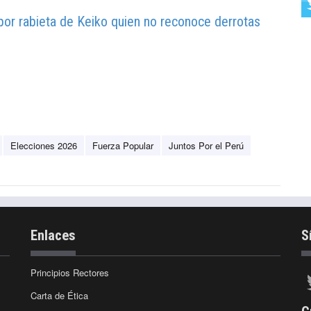
por rabieta de Keiko quien no reconoce derrotas
Elecciones 2026
Fuerza Popular
Juntos Por el Perú
Enlaces
S
Principios Rectores
Carta de Ética