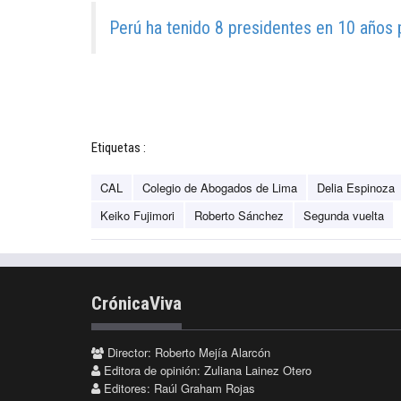
Perú ha tenido 8 presidentes en 10 años 
Etiquetas :
CAL
Colegio de Abogados de Lima
Delia Espinoza
Keiko Fujimori
Roberto Sánchez
Segunda vuelta
CrónicaViva
Director: Roberto Mejía Alarcón
Editora de opinión: Zuliana Lainez Otero
Editores: Raúl Graham Rojas