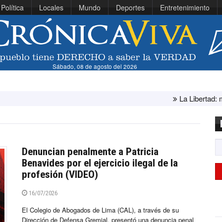
Política
Locales
Mundo
Deportes
Entretenimiento
Sábado, 08 de agosto del 2026
La Libertad: ministra Canales s
Denuncian penalmente a Patricia
Benavides por el ejercicio ilegal de la
profesión (VIDEO)
16/07/2026
El Colegio de Abogados de Lima (CAL), a través de su
Dirección de Defensa Gremial, presentó una denuncia penal