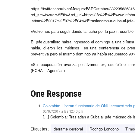
https://twitter.com/IvanMarquezFARC/status/88223563631
ref_src=twsrc%5Etfw&ref_url=http%3A%2F%2Fwww.infob
latina%2F2017%2F07%2F04%2Ftrasladaron-a-cuba-al-jefe-
«Volvemos para seguir dando la lucha por la paz», escribi
El jefe guerrillero había ingresado el domingo a una clínic
habla, dijeron los médicos en una conferencia de pre
preventiva pero el mismo domingo ya había recuperado 90% 
«Su recuperación avanza positivamente», escribió el mart
(ECHA – Agencias)
One Response
Colombia: Liberan funcionario de ONU secuestrado p
05/07/2017 a las 12:40 pm
[…] Colombia: Trasladan a Cuba al jefe máximo de l
derrame cerebral
Rodrigo Londoño
Timo
Etiquetas :