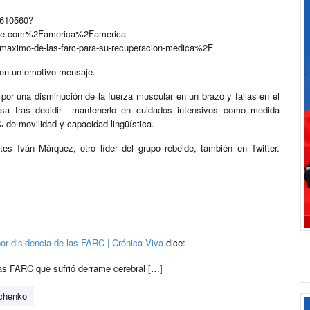
6610560?
ae.com%2Famerica%2Famerica-
maximo-de-las-farc-para-su-recuperacion-medica%2F
ó en un emotivo mensaje.
a por una disminución de la fuerza muscular en un brazo y fallas en el
nsa tras decidir mantenerlo en cuidados intensivos como medida
de movilidad y capacidad lingüística.
es Iván Márquez, otro líder del grupo rebelde, también en Twitter.
or disidencia de las FARC | Crónica Viva
dice:
as FARC que sufrió derrame cerebral […]
chenko