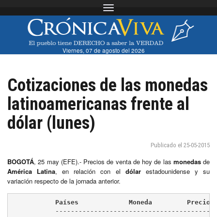
Toggle navigation
Viernes, 07 de agosto del 2026
Cotizaciones de las monedas
latinoamericanas frente al
dólar (lunes)
Publicado el 25-05-2015
BOGOTÁ
, 25 may (EFE).- Precios de venta de hoy de las
monedas
de
América Latina
, en relación con el
dólar
estadounidense y su
variación respecto de la jornada anterior.
	   Países             Moneda         Precios
	   ----------------------------------------------------------
