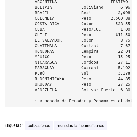
	   ARGENTINA                      FESTIVO

	   BOLIVIA            Boliviano       6,96         ( 0,00 %)

	   BRASIL             Real           3,098        (-0,16 %)

	   COLOMBIA           Peso        2.500,88         ( 0,00 %)

	   COSTA RICA         Colón         538,55         ( 0,00 %)

	   CUBA               Peso/CUC        1,00         (controlado)

	   CHILE              Peso          611,50         (-0,47 %)

	   EL SALVADOR        Colón           8,75         ( 0,00 %)

	   GUATEMALA          Quetzal         7,67         ( 0,00 %)

	   HONDURAS           Lempira        22,04         ( 0,00 %)

	   MÉXICO             Peso           15,25         (+0,26 %)

	   NICARAGUA          Córdoba        27,11         (-0,04 %)

	   PARAGUAY           Guaraní        5.102         (-0,13 %)

 PERÚ               Sol            3,170  
	   R.DOMINICANA       Peso           44,85         ( 0,00 %)

	   URUGUAY            Peso           27,25         (-0,18 %)

	   VENEZUELA          Bolívar Fuerte  6,30         (controlado)

	   (La moneda de Ecuador y Panamá es el dóla
cotizaciones
monedas latinoamericanas
Etiquetas :