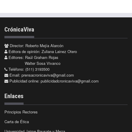
CrónicaViva
Director: Roberto Mejía Alarcón
Editora de opinión: Zuliana Lainez Otero
Editores: Raúl Graham Rojas
Walter Sosa Vivanco
Teléfono: (511) 3193500
Email:
prensacronicaviva@gmail.com
Publicidad online:
publicidadcronicaviva@gmail.com
Enlaces
Principios Rectores
Carta de Ética
Universidad Jaime Bausate y Meza