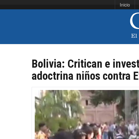
Inicio
Bolivia: Critican e inve
adoctrina niños contra 