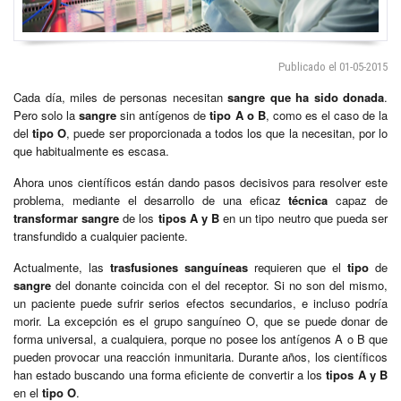
Publicado el 01-05-2015
Cada día, miles de personas necesitan
sangre
que ha sido donada
.
Pero solo la
sangre
sin antígenos de
tipo A o B
, como es el caso de la
del
tipo
O
, puede ser proporcionada a todos los que la necesitan, por lo
que habitualmente es escasa.
Ahora unos científicos están dando pasos decisivos para resolver este
problema, mediante el desarrollo de una eficaz
técnica
capaz de
transformar
sangre
de los
tipos A y B
en un tipo neutro que pueda ser
transfundido a cualquier paciente.
Actualmente, las
trasfusiones sanguíneas
requieren que el
tipo
de
sangre
del donante coincida con el del receptor. Si no son del mismo,
un paciente puede sufrir serios efectos secundarios, e incluso podría
morir. La excepción es el grupo sanguíneo O, que se puede donar de
forma universal, a cualquiera, porque no posee los antígenos A o B que
pueden provocar una reacción inmunitaria. Durante años, los científicos
han estado buscando una forma eficiente de convertir a los
tipos A y B
en el
tipo O
.