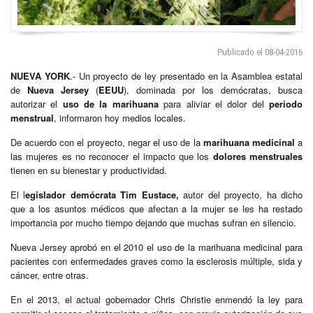
Publicado el 08-04-2016
NUEVA YORK
.- Un proyecto de ley presentado en la Asamblea estatal
de
Nueva Jersey
(
EEUU
), dominada por los demócratas, busca
autorizar el
uso de la marihuana
para aliviar el dolor del
periodo
menstrual
, informaron hoy medios locales.
De acuerdo con el proyecto, negar el uso de la
marihuana medicinal
a
las mujeres es no reconocer el impacto que los
dolores menstruales
tienen en su bienestar y productividad.
El l
egislador demócrata Tim Eustace,
autor del proyecto, ha dicho
que a los asuntos médicos que afectan a la mujer se les ha restado
importancia por mucho tiempo dejando que muchas sufran en silencio.
Nueva Jersey aprobó en el 2010 el uso de la marihuana medicinal para
pacientes con enfermedades graves como la esclerosis múltiple, sida y
cáncer, entre otras.
En el 2013, el actual gobernador Chris Christie enmendó la ley para