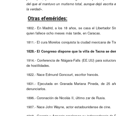
del que el mantuvo un mutismo total, aunque dejó escrita e
la verdad».
Otras efemérides:
1802.- En Madrid, a los 18 años, se casa el Libertador S
quien fallece ocho meses más tarde, en Caracas.
1811.- El cura Morelos conquista la ciudad mexicana de Tix
1828.- El Congreso dispone que la villa de Tacna se d
1914.- Conferencia de Niágara-Falls (EE.UU) para soluciona
de hostilidades.
1822.- Nace Edmund Goncourt, escritor francés.
1831.- Ejecutada en Granada Mariana Pineda, de 25 año
denunciarlos.
1896.- Coronación de Nicolás II, último zar de Rusia.
1907.- Nace John Wayne, actor estadounidense de cine.
1918.- Georgia y Armenia proclaman su independencia de R