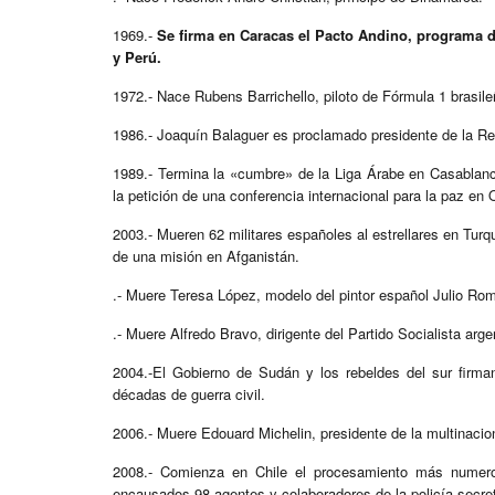
1969.-
Se firma en Caracas el Pacto Andino, programa d
y Perú.
1972.- Nace Rubens Barrichello, piloto de Fórmula 1 brasile
1986.- Joaquín Balaguer es proclamado presidente de la R
1989.- Termina la «cumbre» de la Liga Árabe en Casablanca
la petición de una conferencia internacional para la paz en 
2003.- Mueren 62 militares españoles al estrellares en Tur
de una misión en Afganistán.
.- Muere Teresa López, modelo del pintor español Julio Rom
.- Muere Alfredo Bravo, dirigente del Partido Socialista arge
2004.-El Gobierno de Sudán y los rebeldes del sur firm
décadas de guerra civil.
2006.- Muere Edouard Michelin, presidente de la multinacio
2008.- Comienza en Chile el procesamiento más numeros
encausados 98 agentes y colaboradores de la policía secret