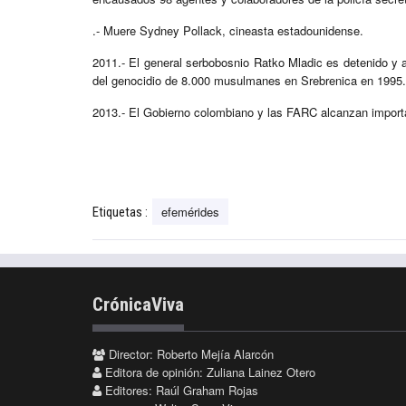
.- Muere Sydney Pollack, cineasta estadounidense.
2011.- El general serbobosnio Ratko Mladic es detenido y a
del genocidio de 8.000 musulmanes en Srebrenica en 1995.
2013.- El Gobierno colombiano y las FARC alcanzan importa
efemérides
Etiquetas :
CrónicaViva
Director: Roberto Mejía Alarcón
Editora de opinión: Zuliana Lainez Otero
Editores: Raúl Graham Rojas