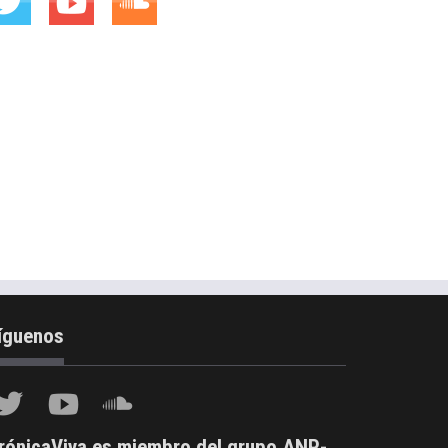
íguenos
rónicaViva es miembro del grupo ANP-