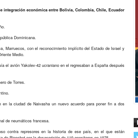
e integración económica entre Bolivia, Colombia, Chile, Ecuador
ño.
epública Dominicana.
, Marruecos, con el reconocimiento implícito del Estado de Israel y
Oriente Medio.
quía el avión Yakolev-42 ucraniano en el regresaban a España después
ero de Torres.
ntino.
an en la ciudad de Naivasha un nuevo acuerdo para poner fin a dos
nal de neumáticos francesa.
o contra represores en la historia de ese país, en el que están
a de Pinochet por la desaparición de 119 opositores en 1975.