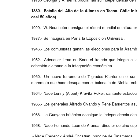
1880.- Batalla del Alto de la Alianza en Tacna. Chile in
casi 50 años).
1929.- W. Neunhofer consigue el récord mundial de altura 
1937.- Se inaugura en París la Exposición Universal.
1946.- Los comunistas ganan las elecciones para la Asamb
1952.- Adenauer firma en Bonn el tratado que integra a
adhesión alemana a la integración económica.
1960.- Un nuevo terremoto de 7 grados Richter en el sur
maremoto que hace desaparecer el balneario de Niebla, entre
1964.- Nace Lenny (Albert) Kravitz Roker, cantante estado
1965.- Los generales Alfredo Ovando y René Barrientos asu
1966.- La Guayana británica consigue la independencia de
1968.- Nace Fernando León de Aranoa, director de cine esp
.- Nace Frederick André Christian, príncipe de Dinamarca.