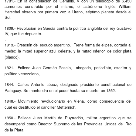
1781.- En la constelación de Géminis, y con un telescopio de 6.450
aumentos construido por él mismo, el astrónomo inglés William
Herschel observa por primera vez a Urano, séptimo planeta desde el
Sol.
.
1809.- Revolución en Suecia contra la política anglófila del rey Gustavo
IV, que fue depuesto.
.
1813.- Creación del escudo argentino. Tiene forma de elipse, cortada al
medio: la mitad superior azul celeste, y la mitad inferior, de color plata
(blanco).
1821.- Fallece Juan Germán Roscio, abogado, periodista, escritor y
político venezolano,
1844.- Carlos Antonio López, designado presidente constitucional de
Paraguay. Se mantendrá en el poder hasta su muerte, en 1862.
1848.- Movimiento revolucionario en Viena, como consecuencia del
cual es destituido el canciller Metternich.
1850.- Fallece Juan Martín de Puyrredón, militar argentino que se
desempeñó como Director Supremo de las Provincias Unidas del Río
de la Plata.