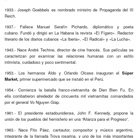
1933.- Joseph Goebbels es nombrado ministro de Propaganda del III
Reich.
1937.- Fallece Manuel Serafín Pichardo, diplomático y poeta
cubano. Fundó y dirigió en La Habana la revista «El Fígaro». Redactor
literario de los diarios cubanos «La Iberia», «El Radical» y «La Lucha».
1943.- Nace André Techine, director de cine francés. Sus películas se
caracterizan por examinar las relaciones humanas con un estilo
intimista, cuidadoso y poco sentimental.
1953.- Los hermanos Aldo y Orlando Olcese inauguran el
Súper
Market,
primer supermercado que se instaló en el Perú.
1954.- Comienza la batalla franco-vietnamita de Dien Bien Fu. En
ella combatieron alrededor de cincuenta mil vietnamitas comandados
por el general Vo Nguyen Giap.
1961.- El presidente estadounidense, John F. Kennedy, propone la
unión de los pueblos del hemisferio en una “Alianza para el Progreso”.
1963.- Nace Fito Páez, cantautor, compositor y músico argentino,
integrante de la llamada Trova rosarina, y uno de los más importantes