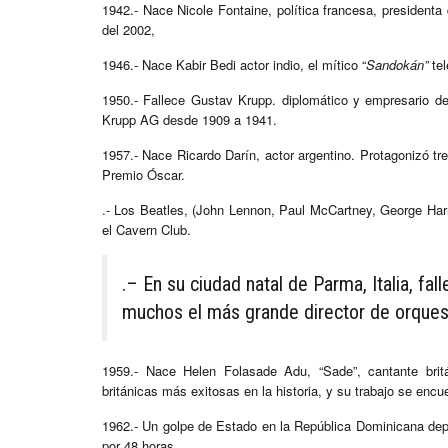
1942.- Nace Nicole Fontaine, política francesa, presidenta
del 2002,
1946.- Nace Kabir Bedi actor indio, el mítico “
Sandokán”
tel
1950.- Fallece Gustav Krupp. diplomático y empresario de 
Krupp AG desde 1909 a 1941.
1957.- Nace Ricardo Darín, actor argentino. Protagonizó tre
Premio Óscar.
.- Los Beatles, (John Lennon, Paul McCartney, George Harr
el Cavern Club.
.– En su ciudad natal de Parma, Italia, fa
muchos el más grande director de orques
1959.- Nace Helen Folasade Adu, “Sade”, cantante britá
británicas más exitosas en la historia, y su trabajo se encu
1962.- Un golpe de Estado en la República Dominicana dep
por 48 horas.