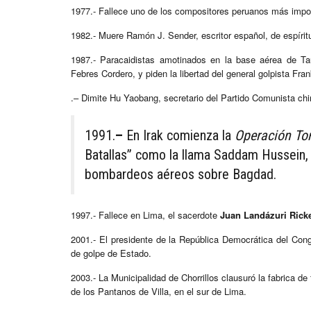
1977.- Fallece uno de los compositores peruanos más impor
1982.- Muere Ramón J. Sender, escritor español, de espíritu
1987.- Paracaidistas amotinados en la base aérea de Ta
Febres Cordero, y piden la libertad del general golpista Fra
.– Dimite Hu Yaobang, secretario del Partido Comunista chi
1991.
–
En
Irak comienza la
Operación Tor
Batallas” como la llama Saddam Hussein, 
bombardeos aéreos sobre Bagdad.
1997.- Fallece en Lima, el sacerdote
Juan Landázuri Ricke
2001.- El presidente de la República Democrática del Cong
de golpe de Estado.
2003.- La Municipalidad de Chorrillos clausuró la fabrica de
de los Pantanos de Villa, en el sur de Lima.