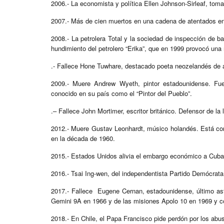
2006.- La economista y política Ellen Johnson-Sirleaf, toma
2007.- Más de cien muertos en una cadena de atentados e
2008.- La petrolera Total y la sociedad de inspección de 
hundimiento del petrolero “Erika”, que en 1999 provocó una 
.- Fallece Hone Tuwhare, destacado poeta neozelandés de 
2009.- Muere Andrew Wyeth, pintor estadounidense. Fue
conocido en su país como el “Pintor del Pueblo”.
.– Fallece John Mortimer, escritor británico. Defensor de la 
2012.- Muere Gustav Leonhardt, músico holandés. Está consi
en la década de 1960.
2015.- Estados Unidos alivia el embargo económico a Cuba
2016.- Tsai Ing-wen, del independentista Partido Demócrata
2017.- Fallece Eugene Cernan, estadounidense, último ast
Gemini 9A en 1966 y de las misiones Apolo 10 en 1969 y 
2018.- En Chile, el Papa Francisco pide perdón por los abus