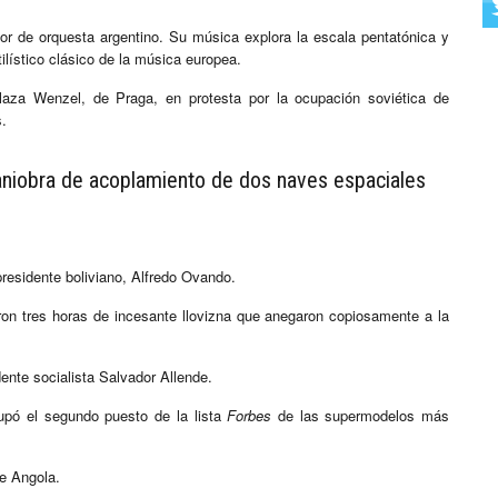
ctor de orquesta argentino. Su música explora la escala pentatónica y
ilístico clásico de la música europea.
laza Wenzel, de Praga, en protesta por la ocupación soviética de
s.
maniobra de acoplamiento de dos naves espaciales
residente boliviano, Alfredo Ovando.
eron tres horas de incesante llovizna que anegaron copiosamente a la
dente socialista Salvador Allende.
upó el segundo puesto de la lista
Forbes
de las supermodelos más
de Angola.