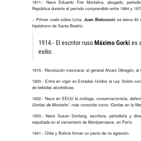
1911.- Nace Eduardo Frei Montalva, abogado, periodist
República durante el período comprendido entre 1964 y 197
.- Primer vuelo sobre Lima,
Juan Bielovucic
se eleva 40 m
hipódromo de Santa Beatriz.
1914.- El escritor ruso
Máximo Gorki
es a
exilio.
1915.- Revolución mexicana: el general Alvaro Obregón, al fr
1920.- Entra en vigor en Estados Unidos la Ley Volste co
de bebidas alcohólicas.
1932.- Nace en EEUU la zoóloga, conservacionista, defens
Gorilas de Montaña”
, más conocido como
“Gorilas en la Nie
1933.- Nace Susan Sontang, escritora, periodista y dir
sepultada en el cementerio de Montparnasse, en París.
1941.- Chile y Bolivia firman un pacto de no agresión.