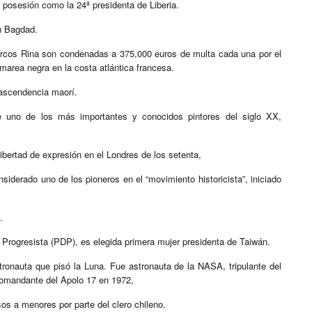
 posesión como la 24ª presidenta de Liberia.
n Bagdad.
barcos Rina son condenadas a 375,000 euros de multa cada una por el
marea negra en la costa atlántica francesa.
ascendencia maorí.
 uno de los más importantes y conocidos pintores del siglo XX,
libertad de expresión en el Londres de los setenta,
derado uno de los pioneros en el “movimiento historicista”, iniciado
.
 Progresista (PDP), es elegida primera mujer presidenta de Taiwán.
ronauta que pisó la Luna. Fue astronauta de la NASA, tripulante del
comandante del Apolo 17 en 1972,
os a menores por parte del clero chileno.