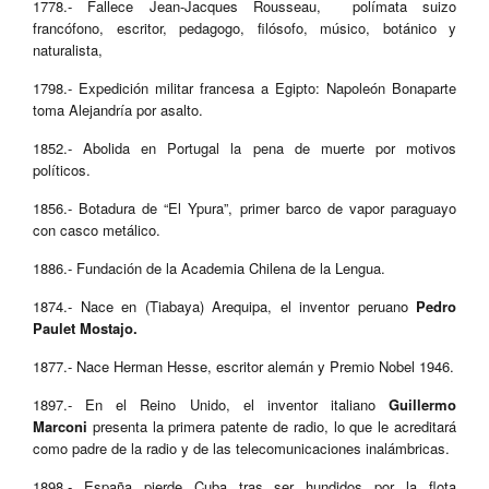
1778.- Fallece Jean-Jacques Rousseau, polímata suizo
francófono, escritor, pedagogo, filósofo, músico, botánico y
naturalista,
1798.- Expedición militar francesa a Egipto: Napoleón Bonaparte
toma Alejandría por asalto.
1852.- Abolida en Portugal la pena de muerte por motivos
políticos.
1856.- Botadura de “El Ypura”, primer barco de vapor paraguayo
con casco metálico.
1886.- Fundación de la Academia Chilena de la Lengua.
1874.- Nace en (Tiabaya) Arequipa, el inventor peruano
Pedro
Paulet Mostajo.
1877.- Nace Herman Hesse, escritor alemán y Premio Nobel 1946.
1897.- En el Reino Unido, el inventor italiano
Guillermo
Marconi
presenta la primera patente de radio, lo que le acreditará
como padre de la radio y de las telecomunicaciones inalámbricas.
1898.- España pierde Cuba tras ser hundidos por la flota