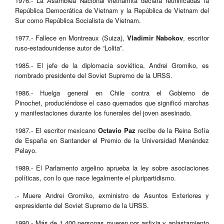
1976.- La Asamblea Nacional vietnamita declara reunificadas la
República Democrática de Vietnam y la República de Vietnam del
Sur como República Socialista de Vietnam.
1977.- Fallece en Montreaux (Suiza),
Vladimir Nabokov
, escritor
ruso-estadounidense autor de “Lolita”.
1985.- El jefe de la diplomacia soviética, Andrei Gromiko, es
nombrado presidente del Soviet Supremo de la URSS.
1986.- Huelga general en Chile contra el Gobierno de
Pinochet, produciéndose el caso quemados que significó marchas
y manifestaciones durante los funerales del joven asesinado.
1987.- El escritor mexicano
Octavio Paz
recibe de la Reina Sofía
de España en Santander el Premio de la Universidad Menéndez
Pelayo.
1989.- El Parlamento argelino aprueba la ley sobre asociaciones
políticas, con lo que nace legalmente el pluripartidismo.
.- Muere Andrei Gromiko, exministro de Asuntos Exteriores y
expresidente del Soviet Supremo de la URSS.
1990.- Más de 1,400 personas mueren por asfixia y aplastamiento