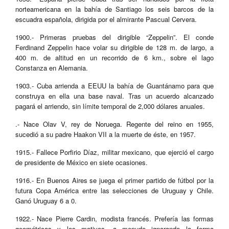
norteamericana en la bahía de Santiago los seis barcos de la
escuadra española, dirigida por el almirante Pascual Cervera.
1900.- Primeras pruebas del dirigible “Zeppelin”. El conde
Ferdinand Zeppelin hace volar su dirigible de 128 m. de largo, a
400 m. de altitud en un recorrido de 6 km., sobre el lago
Constanza en Alemania.
1903.- Cuba arrienda a EEUU la bahía de Guantánamo para que
construya en ella una base naval. Tras un acuerdo alcanzado
pagará el arriendo, sin límite temporal de 2,000 dólares anuales.
.- Nace Olav V, rey de Noruega. Regente del reino en 1955,
sucedió a su padre Haakon VII a la muerte de éste, en 1957.
1915.- Fallece Porfirio Díaz, militar mexicano, que ejerció el cargo
de presidente de México en siete ocasiones.
1916.- En Buenos Aires se juega el primer partido de fútbol por la
futura Copa América entre las selecciones de Uruguay y Chile.
Ganó Uruguay 6 a 0.
1922.- Nace Pierre Cardin, modista francés. Prefería las formas
geométricas y los motivos, a menudo ignorando la forma