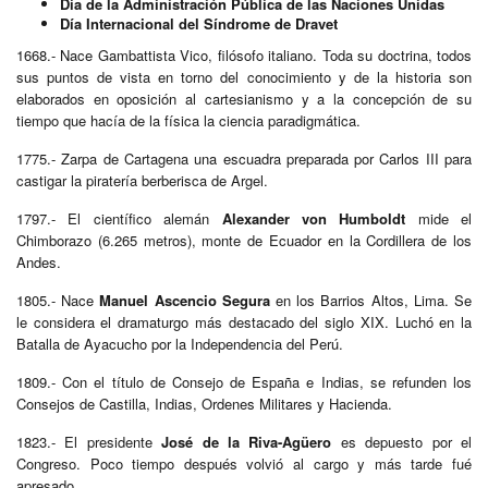
Día de la Administración Pública de las Naciones Unidas
Día Internacional del Síndrome de Dravet
1668.- Nace Gambattista Vico, filósofo italiano. Toda su doctrina, todos
sus puntos de vista en torno del conocimiento y de la historia son
elaborados en oposición al cartesianismo y a la concepción de su
tiempo que hacía de la física la ciencia paradigmática.
1775.- Zarpa de Cartagena una escuadra preparada por Carlos III para
castigar la piratería berberisca de Argel.
1797.- El científico alemán
Alexander von Humboldt
mide el
Chimborazo (6.265 metros), monte de Ecuador en la Cordillera de los
Andes.
1805.- Nace
Manuel Ascencio Segura
en los Barrios Altos, Lima. Se
le considera el dramaturgo más destacado del siglo XIX. Luchó en la
Batalla de Ayacucho por la Independencia del Perú.
1809.- Con el título de Consejo de España e Indias, se refunden los
Consejos de Castilla, Indias, Ordenes Militares y Hacienda.
1823.- El presidente
José de la Riva-Agüero
es depuesto por el
Congreso. Poco tiempo después volvió al cargo y más tarde fué
apresado.