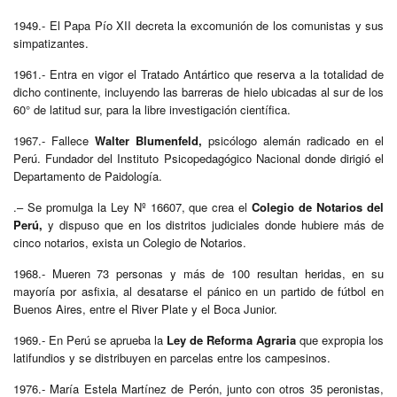
1949.- El Papa Pío XII decreta la excomunión de los comunistas y sus
simpatizantes.
1961.- Entra en vigor el Tratado Antártico que reserva a la totalidad de
dicho continente, incluyendo las barreras de hielo ubicadas al sur de los
60° de latitud sur, para la libre investigación científica.
1967.- Fallece
Walter Blumenfeld,
psicólogo alemán radicado en el
Perú. Fundador del Instituto Psicopedagógico Nacional donde dirigió el
Departamento de Paidología.
.
– Se promulga la Ley Nº 16607, que crea el
Colegio de Notarios del
Perú,
y dispuso que en los distritos judiciales donde hubiere más de
cinco notarios, exista un Colegio de Notarios.
1968.- Mueren 73 personas y más de 100 resultan heridas, en su
mayoría por asfixia, al desatarse el pánico en un partido de fútbol en
Buenos Aires, entre el River Plate y el Boca Junior.
1969.- En Perú se aprueba la
Ley de Reforma Agraria
que expropia los
latifundios y se distribuyen en parcelas entre los campesinos.
1976.- María Estela Martínez de Perón, junto con otros 35 peronistas,