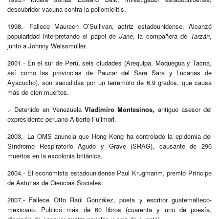
descubridor vacuna contra la poliomielitis.
1998.- Fallece Maureen O’Sullivan, actriz estadounidense. Alcanzó
popularidad interpretando el papel de
Jane
, la compañera de
Tarzán
,
junto a Johnny Weissmüller.
2001.- En el sur de Perú, seis ciudades (Arequipa, Moquegua y Tacna,
así como las provincias de Paucar del Sara Sara y Lucanas de
Ayacucho), son sacudidas por un terremoto de 6.9 grados, que causa
más de cien muertos.
.- Detenido en Venezuela
Vladimiro Montesinos,
antiguo asesor del
expresidente peruano Alberto Fujimori.
2003.- La OMS anuncia que Hong Kong ha controlado la epidemia del
Síndrome Respiratorio Agudo y Grave (SRAG), causante de 296
muertos en la excolonia británica.
2004.- El economista estadounidense Paul Krugmanm, premio Príncipe
de Asturias de Ciencias Sociales.
2007.- Fallece Otto Raúl González, poeta y escritor guatemalteco-
mexicano. Publicó más de 60 libros (cuarenta y uno de poesía,