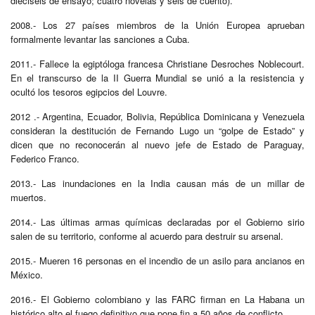
dieciséis de ensayo; cuatro novelas y seis de cuento).
2008.- Los 27 países miembros de la Unión Europea aprueban
formalmente levantar las sanciones a Cuba.
2011.- Fallece la egiptóloga francesa Christiane Desroches Noblecourt.
En el transcurso de la II Guerra Mundial se unió a la resistencia y
ocultó los tesoros egipcios del Louvre.
2012 .- Argentina, Ecuador, Bolivia, República Dominicana y Venezuela
consideran la destitución de Fernando Lugo un “golpe de Estado” y
dicen que no reconocerán al nuevo jefe de Estado de Paraguay,
Federico Franco.
2013.- Las inundaciones en la India causan más de un millar de
muertos.
2014.- Las últimas armas químicas declaradas por el Gobierno sirio
salen de su territorio, conforme al acuerdo para destruir su arsenal.
2015.- Mueren 16 personas en el incendio de un asilo para ancianos en
México.
2016.- El Gobierno colombiano y las FARC firman en La Habana un
histórico alto el fuego definitivo que pone fin a 50 años de conflicto.