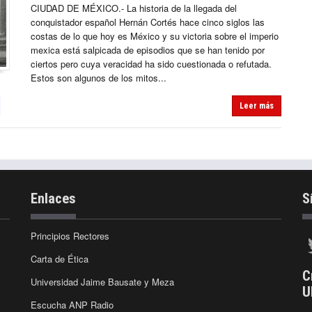
CIUDAD DE MÉXICO.- La historia de la llegada del
conquistador español Hernán Cortés hace cinco siglos las
costas de lo que hoy es México y su victoria sobre el imperio
mexica está salpicada de episodios que se han tenido por
ciertos pero cuya veracidad ha sido cuestionada o refutada.
Estos son algunos de los mitos...
Leer más
Enlaces
S
Principios Rectores
Carta de Ética
C
Universidad Jaime Bausate y Meza
U
Escucha ANP Radio