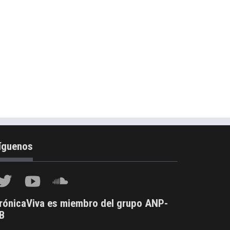
íguenos
rónicaViva es miembro del grupo ANP-
B