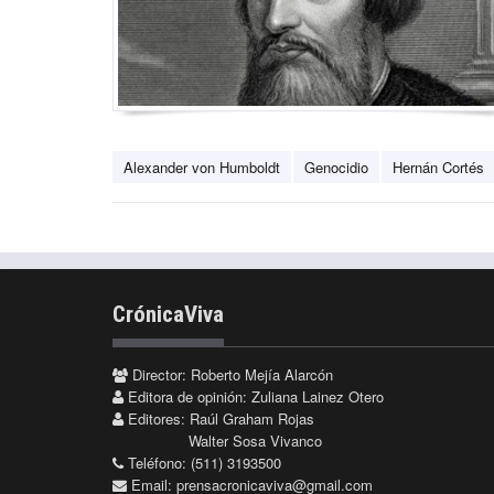
Alexander von Humboldt
Genocidio
Hernán Cortés
CrónicaViva
Director: Roberto Mejía Alarcón
Editora de opinión: Zuliana Lainez Otero
Editores: Raúl Graham Rojas
Walter Sosa Vivanco
Teléfono: (511) 3193500
Email:
prensacronicaviva@gmail.com