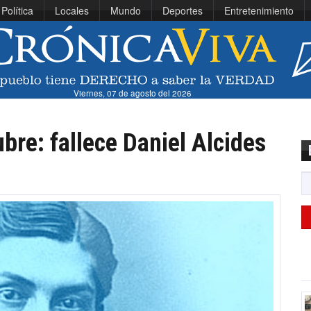
Política
Locales
Mundo
Deportes
Entretenimiento
Viernes, 07 de agosto del 2026
bre: fallece Daniel Alcides