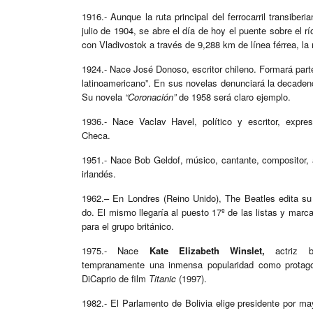
1916.- Aunque la ruta principal del ferrocarril transiber
julio de 1904, se abre el día de hoy el puente sobre el
con Vladivostok a través de 9,288 km de línea férrea, la
1924.- Nace José Donoso, escritor chileno. Formará par
latinoamericano”. En sus novelas denunciará la decadenc
Su novela
“Coronación”
de 1958 será claro ejemplo.
1936.- Nace Vaclav Havel, político y escritor, expre
Checa.
1951.- Nace Bob Geldof, músico, cantante, compositor, ac
irlandés.
1962.– En Londres (Reino Unido), The Beatles edita su
do. El mismo llegaría al puesto 17º de las listas y marca
para el grupo británico.
1975.- Nace
Kate Elizabeth Winslet,
actriz br
tempranamente una inmensa popularidad como protago
DiCaprio de film
Titanic
(1997).
1982.- El Parlamento de Bolivia elige presidente por m