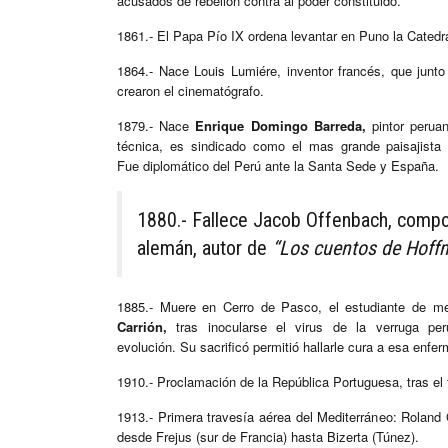
acusados de rebelión contra al poder constituido.
1861.- El Papa Pío IX ordena levantar en Puno la Catedr
1864.- Nace Louis Lumiére, inventor francés, que jun
crearon el cinematógrafo.
1879.- Nace
Enrique Domingo Barreda,
pintor perua
técnica, es sindicado como el mas grande paisajista 
Fue diplomático del Perú ante la Santa Sede y España.
1880.- Fallece Jacob Offenbach, compo
alemán, autor de
“Los cuentos de Hoff
1885.- Muere en Cerro de Pasco, el estudiante de me
Carrión,
tras inocularse el virus de la verruga pe
evolución. Su sacrificó permitió hallarle cura a esa enfe
1910.- Proclamación de la República Portuguesa, tras el t
1913.- Primera travesía aérea del Mediterráneo: Roland
desde Frejus (sur de Francia) hasta Bizerta (Túnez).