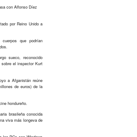
asa con Alfonso Díez
itado por Reino Unido a
 cuerpos que podrían
dos.
urgo sueco, reconocido
 sobre el inspector Kurt
poyo a Afganistán reúne
illones de euros) de la
 cine hondureño.
aria brasileña conocida
ona viva más longeva de
ara los PCs con Windows