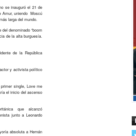
iano se inauguró el 21 de
 río Amur, uniendo Moscú
 más larga del mundo.
te del denominado “boom
ia de la alta burguesía.
sidente de la República
tor y activista político
 primer single, Love me
ría el inicio del ascenso
itánica que alcanzó
nista junto a Leonardo
ayoría absoluta a Hernán