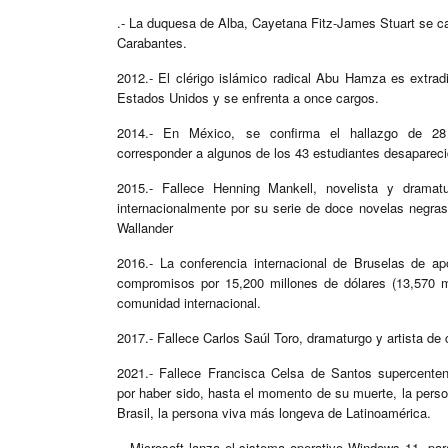
.- La duquesa de Alba, Cayetana Fitz-James Stuart se c
Carabantes.
2012.- El clérigo islámico radical Abu Hamza es extrad
Estados Unidos y se enfrenta a once cargos.
2014.- En México, se confirma el hallazgo de 28
corresponder a algunos de los 43 estudiantes desapareci
2015.- Fallece Henning Mankell, novelista y dramat
internacionalmente por su serie de doce novelas negras
Wallander
2016.- La conferencia internacional de Bruselas de a
compromisos por 15,200 millones de dólares (13,570 m
comunidad internacional.
2017.- Fallece Carlos Saúl Toro, dramaturgo y artista de
2021.- Fallece Francisca Celsa de Santos supercenten
por haber sido, hasta el momento de su muerte, la pers
Brasil, la persona viva más longeva de Latinoamérica.
.- Microsoft lanza el sistema operativo Windows 11, p