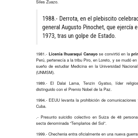
Siles Zuazo.
1988.- Derrota, en el plebiscito celebra
general Augusto Pinochet, que ejercía 
1973, tras un golpe de Estado.
1981.-
Licenia Ihuaraqui Canayo
se convirtió en la
pri
Perú, pertenecía a la tribu Piro, en Loreto, y se mudó en
sueño de estudiar Medicina en la Universidad Nacion
(UNMSM).
1989.- El Dalai Lama, Tenzin Gyatso, líder religios
distinguido con el Premio Nobel de la Paz.
1994.- EEUU levanta la prohibición de comunicaciones t
Cuba.
.- Presunto suicidio colectivo en Suiza de 48 person
secta denominada “Templarios del Sol”.
1999.- Chechenia entra oficialmente en una nueva guerra