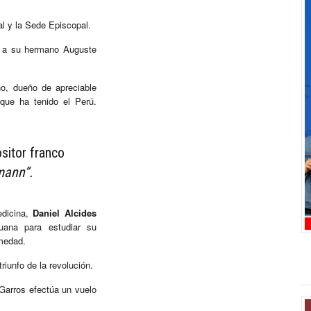
al y la Sede Episcopal.
to a su hermano Auguste
no, dueño de apreciable
que ha tenido el Perú.
sitor franco
mann”.
dicina,
Daniel Alcides
ruana para estudiar su
rmedad.
riunfo de la revolución.
 Garros efectúa un vuelo