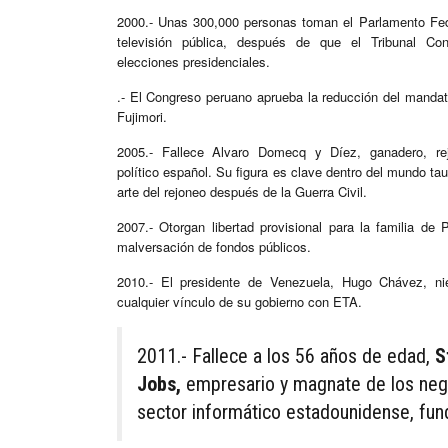
2000.- Unas 300,000 personas toman el Parlamento Fed
televisión pública, después de que el Tribunal Cons
elecciones presidenciales.
.- El Congreso peruano aprueba la reducción del mandat
Fujimori.
2005.- Fallece Alvaro Domecq y Díez, ganadero, rej
político español. Su figura es clave dentro del mundo taur
arte del rejoneo después de la Guerra Civil.​
2007.- Otorgan libertad provisional para la familia de
malversación de fondos públicos.
2010.- El presidente de Venezuela, Hugo Chávez, n
cualquier vínculo de su gobierno con ETA.
2011.- Fallece a los 56 años de edad,
S
Jobs,
empresario y magnate de los neg
sector informático estadounidense, fun