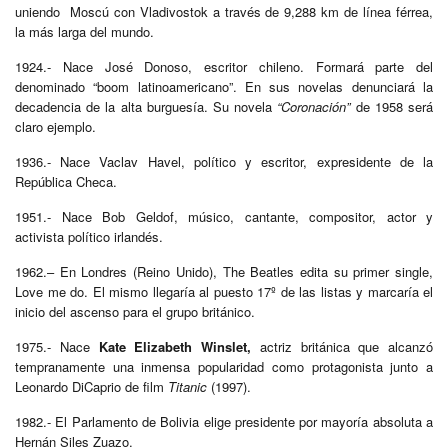
uniendo Moscú con Vladivostok a través de 9,288 km de línea férrea,
la más larga del mundo.
1924.- Nace José Donoso, escritor chileno. Formará parte del
denominado “boom latinoamericano”. En sus novelas denunciará la
decadencia de la alta burguesía. Su novela
“Coronación”
de 1958 será
claro ejemplo.
1936.- Nace Vaclav Havel, político y escritor, expresidente de la
República Checa.
1951.- Nace Bob Geldof, músico, cantante, compositor, actor y
activista político irlandés.
1962.– En Londres (Reino Unido), The Beatles edita su primer single,
Love me do. El mismo llegaría al puesto 17º de las listas y marcaría el
inicio del ascenso para el grupo británico.
1975.- Nace
Kate Elizabeth Winslet,
actriz británica que alcanzó
tempranamente una inmensa popularidad como protagonista junto a
Leonardo DiCaprio de film
Titanic
(1997).
1982.- El Parlamento de Bolivia elige presidente por mayoría absoluta a
Hernán Siles Zuazo.