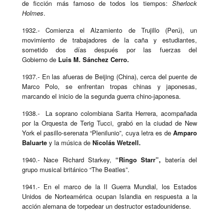
de ficción más famoso de todos los tiempos:
Sherlock
Holmes
.
1932.- Comienza el Alzamiento de Trujillo (Perú), un
movimiento de trabajadores de la caña y estudiantes,
sometido dos días después por las fuerzas del
Gobierno de
Luis M. Sánchez Cerro.
1937.- En las afueras de Beijing (China), cerca del puente de
Marco Polo, se enfrentan tropas chinas y japonesas,
marcando el inicio de la segunda guerra chino-japonesa.
1938.- L
a soprano colombiana Sarita Herrera, acompañada
por la Orquesta de Terig Tucci, grabó en la ciudad de New
York el pasillo-serenata “Plenilunio”, cuya letra es de
Amparo
Baluarte
y la música de
Nicolás Wetzell.
1940.- Nace Richard Starkey,
“Ringo Starr”,
batería del
grupo musical británico “The Beatles”.
1941.- En el marco de la II Guerra Mundial, los Estados
Unidos de Norteamérica ocupan Islandia en respuesta a la
acción alemana de torpedear un destructor estadounidense.