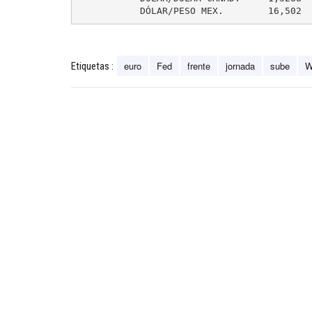
	   DÓLAR/PESO MEX.        16,502 
euro
Fed
frente
jornada
sube
W
Etiquetas :