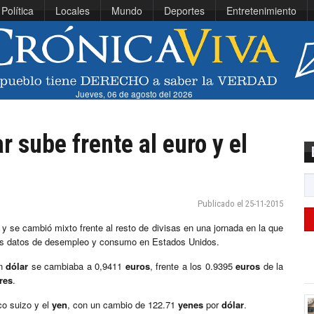
Política
Locales
Mundo
Deportes
Entretenimiento
Jueves, 06 de agosto del 2026
r sube frente al euro y el
Publicado el 25-11-2015
y se cambió mixto frente al resto de divisas en una jornada en la que
nos datos de desempleo y consumo en Estados Unidos.
un
dólar
se cambiaba a 0,9411
euros
, frente a los 0.9395
euros
de la
res
.
co suizo y el
yen
, con un cambio de 122.71
yenes
por
dólar
.