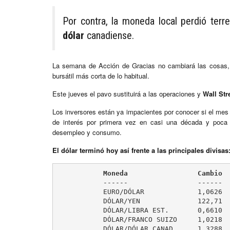
Por contra, la moneda local perdió terre
dólar
canadiense.
La semana de Acción de Gracias no cambiará las cosas, 
bursátil más corta de lo habitual.
Este jueves el pavo sustituirá a las operaciones y
Wall Str
Los inversores están ya impacientes por conocer si el mes
de interés por primera vez en casi una década y poca 
desempleo y consumo.
El dólar terminó hoy así frente a las principales divisas
           Moneda                 Cambio 
	   ------                 ------          --------

	   EURO/DÓLAR             1,0626           1,0644

	   DÓLAR/YEN              122,71           122,53

	   DÓLAR/LIBRA EST.       0,6610           0,6629

	   DÓLAR/FRANCO SUIZO     1,0218           1,0168

	   DÓLAR/DÓLAR CANAD.     1,3288           1,3307
