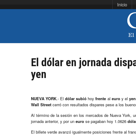
Inicio
El dólar en jornada dispa
yen
NUEVA YORK
.- El
dólar
subió
hoy
frente
al
euro
y el
yen
Wall Street
cerró con resultados dispares pese a los bue
Al término de la sesión en los mercados de Nueva York, 
jornada anterior, y por un
euro
se pagaban hoy 1.0626
dóla
El billete verde avanzó igualmente posiciones frente al fran