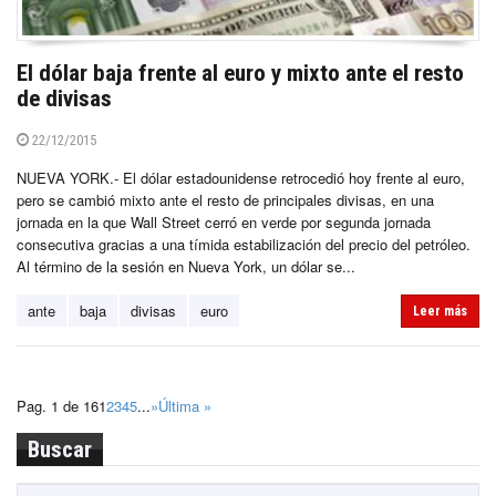
El dólar baja frente al euro y mixto ante el resto
de divisas
22/12/2015
NUEVA YORK.- El dólar estadounidense retrocedió hoy frente al euro,
pero se cambió mixto ante el resto de principales divisas, en una
jornada en la que Wall Street cerró en verde por segunda jornada
consecutiva gracias a una tímida estabilización del precio del petróleo.
Al término de la sesión en Nueva York, un dólar se...
ante
baja
divisas
euro
Leer más
Pag. 1 de 16
1
2
3
4
5
...
»
Última »
Buscar