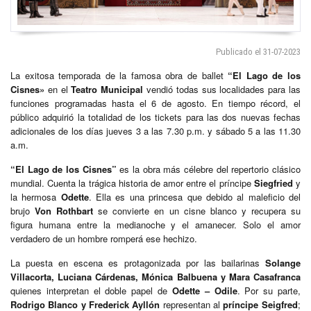
Publicado el 31-07-2023
La exitosa temporada de la famosa obra de ballet
“El Lago de los
Cisnes»
en el
Teatro Municipal
vendió todas sus localidades para las
funciones programadas hasta el 6 de agosto. En tiempo récord, el
público adquirió la totalidad de los tickets para las dos nuevas fechas
adicionales de los días jueves 3 a las 7.30 p.m. y sábado 5 a las 11.30
a.m.
“El Lago de los Cisnes”
es la obra más célebre del repertorio clásico
mundial. Cuenta la trágica historia de amor entre el príncipe
Siegfried
y
la hermosa
Odette
. Ella es una princesa que debido al maleficio del
brujo
Von Rothbart
se convierte en un cisne blanco y recupera su
figura humana entre la medianoche y el amanecer. Solo el amor
verdadero de un hombre romperá ese hechizo.
La puesta en escena es protagonizada por las bailarinas
Solange
Villacorta, Luciana Cárdenas, Mónica Balbuena y Mara Casafranca
quienes interpretan el doble papel de
Odette – Odile
. Por su parte,
Rodrigo Blanco y Frederick Ayllón
representan al
príncipe Seigfred
;