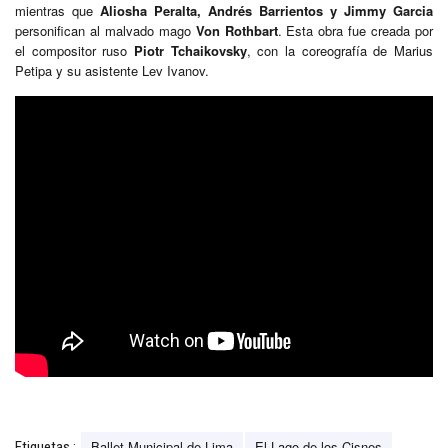
mientras que
Aliosha Peralta, Andrés Barrientos y Jimmy Garcia
personifican al malvado mago
Von Rothbart
. Esta obra fue creada por
el compositor ruso
Piotr Tchaikovsky
, con la coreografía de Marius
Petipa y su asistente Lev Ivanov.
Ballet Municipal de Lima
El Lago de los Cisnes
Etiquetas :