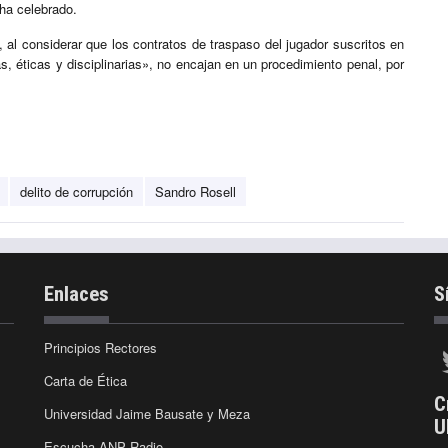
 ha celebrado.
 al considerar que los contratos de traspaso del jugador suscritos en
, éticas y disciplinarias», no encajan en un procedimiento penal, por
delito de corrupción
Sandro Rosell
Enlaces
S
Principios Rectores
Carta de Ética
C
Universidad Jaime Bausate y Meza
U
Escucha ANP Radio