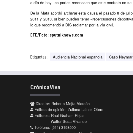
a día de hoy, las partes reconocen que este contrato no se
De la Mata acordó archivar esta causa el pasado 8 de julio,
2011 y 2013, si bien pueden tener «repercusiones deportivas
lo que recomendó a DIS reclamar por la vía civil.
EFE/Foto: sputniknews.com
Audiencia Nacional española
Caso Neymar
Etiquetas :
CrónicaViva
Director: Roberto Mejía Alarcón
Editora de opinión: Zuliana Lainez Otero
Editores: Raúl Graham Rojas
Walter Sosa Vivanco
Teléfono: (511) 3193500