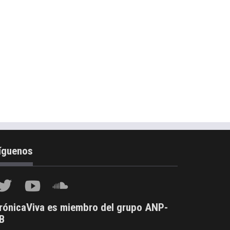
íguenos
rónicaViva es miembro del grupo ANP-
B