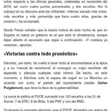
votos respecto a las últimas generales, celebradas en noviembre del
2019, así como cuatro puntos porcentuales y dos escaños. Así lo
subrayó en su discurso ante los militantes: «Hemos sacado más votos,
más escaños y más porcentaje que hace cuatro años, gracias de
corazón», ha exclamado.
Desde Ferraz señalan que la buena noticia de esta noche es que en
España no habrá un gobierno en el que esté la ultraderecha, aunque
dejan abierto el escenario que sigue a continuación. «Y mañana ya
veremos», apuntan.
«Victorias contra todo pronóstico»
Sánchez, por tanto, ha vuelto a tener éxito al encomendarse a la épica
y a su ‘manual de resistencia’ al conseguir un mejor resultado del
esperado y silenciar cualquier ruido interno. De hecho, en este
momento, a Sánchez solo le separa de seguir en La Moncloa un
acuerdo con Junts, el partido del expresidente catalán
Carles
Puigdemont,
que tiene la llave de la gobernabilidad.
La suma le saldría al PSOE sumando sus 122 escaños a los 31 de
Sumar, 7 de ERC, 6 de Bildu, 5 del PNV y uno del BNG.
Ya durante la campaña electoral –que el PSOE afrontaba con ánimo de