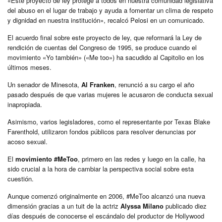
«Este proyecto de ley protege a todos en nuestra comunidad legislativa
del abuso en el lugar de trabajo y ayuda a fomentar un clima de respeto
y dignidad en nuestra institución», recalcó Pelosi en un comunicado.
El acuerdo final sobre este proyecto de ley, que reformará la Ley de
rendición de cuentas del Congreso de 1995, se produce cuando el
movimiento «Yo también» («Me too») ha sacudido al Capitolio en los
últimos meses.
Un senador de Minesota,
Al Franken
, renunció a su cargo el año
pasado después de que varias mujeres le acusaron de conducta sexual
inapropiada.
Asimismo, varios legisladores, como el representante por Texas Blake
Farenthold, utilizaron fondos públicos para resolver denuncias por
acoso sexual.
El
movimiento #MeToo
, primero en las redes y luego en la calle, ha
sido crucial a la hora de cambiar la perspectiva social sobre esta
cuestión.
Aunque comenzó originalmente en 2006, #MeToo alcanzó una nueva
dimensión gracias a un tuit de la actriz
Alyssa Milano
publicado diez
días después de conocerse el escándalo del productor de Hollywood