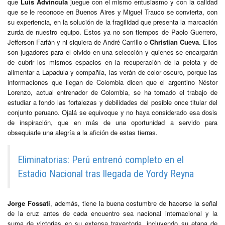
que
Luis Advíncula
juegue con el mismo entusiasmo y con la calidad
que se le reconoce en Buenos Aires y Miguel Trauco se convierta, con
su experiencia, en la solución de la fragilidad que presenta la marcación
zurda de nuestro equipo. Estos ya no son tiempos de Paolo Guerrero,
Jefferson Farfán y ni siquiera de André Carrillo o
Christian Cueva
. Ellos
son jugadores para el olvido en una selección y quienes se encargarán
de cubrir los mismos espacios en la recuperación de la pelota y de
alimentar a Lapadula y compañía, las verán de color oscuro, porque las
informaciones que llegan de Colombia dicen que el argentino Néstor
Lorenzo, actual entrenador de Colombia, se ha tomado el trabajo de
estudiar a fondo las fortalezas y debilidades del posible once titular del
conjunto peruano. Ojalá se equivoque y no haya considerado esa dosis
de inspiración, que en más de una oportunidad a servido para
obsequiarle una alegría a la afición de estas tierras.
Eliminatorias: Perú entrenó completo en el
Estadio Nacional tras llegada de Yordy Reyna
Jorge Fossati
, además, tiene la buena costumbre de hacerse la señal
de la cruz antes de cada encuentro sea nacional internacional y la
suma de victorias en su extensa trayectoria, incluyendo su etapa de