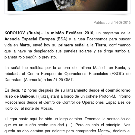
Publicado el 14-03-2016
KOROLIOV
(
Rusia
).- La
misión ExoMars 2016
, un programa de la
Agencia Espacial Europea
(ESA) y la rusa Roscosmos para buscar
vida en
Marte
, envió hoy su
primera señal
a la
Tierra
, confirmando
que la nave ha desplegado sus paneles solares y se dirige rumbo al
planeta rojo según lo previsto.
La señal fue recibida por la antena de italiana Malindi, en Kenia, y
rebotada al Centro Europeo de Operaciones Espaciales (ESOC) de
Darmstadt (Alemania) a las 21.29 GMT.
Es decir, 12 horas después de su lanzamiento desde el
cosmódromo
ruso de Baikonur
(Kazajistán) a bordo de un cohete Protón-M, informó
Roscosmos desde el Centro de Control de Operaciones Espaciales de
Koroliov, al norte de Moscú.
«Llegar hasta aquí ha sido un largo camino. Tenemos la sensación de
que es un sueño hecho realidad (…). Pero es solo el principio. Nos
queda mucho camino por delante para comprender Marte», declaró el