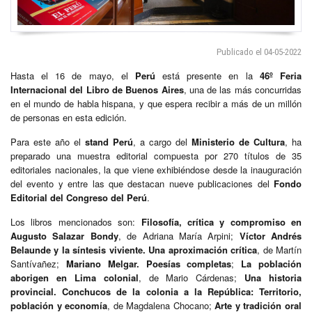
Publicado el 04-05-2022
Hasta el 16 de mayo, el
Perú
está presente en la
46º Feria
Internacional del Libro de Buenos Aires
, una de las más concurridas
en el mundo de habla hispana, y que espera recibir a más de un millón
de personas en esta edición.
Para este año el
stand Perú
, a cargo del
Ministerio de Cultura
, ha
preparado una muestra editorial compuesta por 270 títulos de 35
editoriales nacionales, la que viene exhibiéndose desde la inauguración
del evento y entre las que destacan nueve publicaciones del
Fondo
Editorial del Congreso del Perú
.
Los libros mencionados son:
Filosofía, crítica y compromiso en
Augusto Salazar Bondy
, de Adriana María Arpini;
Víctor Andrés
Belaunde y la síntesis viviente. Una aproximación crítica
, de Martín
Santívañez;
Mariano Melgar. Poesías completas
;
La población
aborigen en Lima colonial
, de Mario Cárdenas;
Una historia
provincial. Conchucos de la colonia a la República: Territorio,
población y economía
, de Magdalena Chocano;
Arte y tradición oral