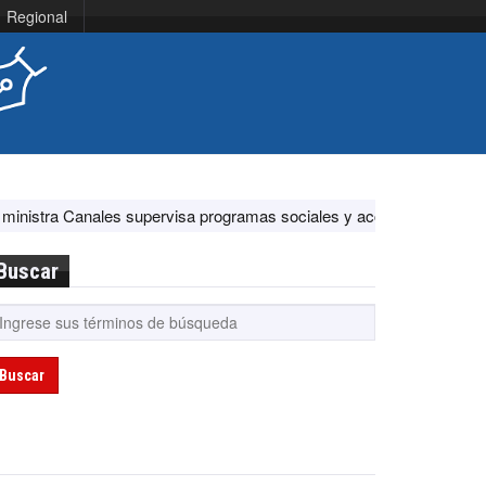
Regional
supervisa programas sociales y acciones ante El Niño
EE.UU. feli
Buscar
Buscar