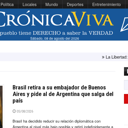
Política
Locales
Mundo
Deportes
Entretenimiento
Sábado, 08 de agosto del 2026
La Libertad: ministra Canales 
Brasil retira a su embajador de Buenos
Aires y pide al de Argentina que salga del
país
05/08/2026
Brasil ha decidido reducir su relación diplomática con
Argentina al nivel más bajo posible y retiró indefinidamente a