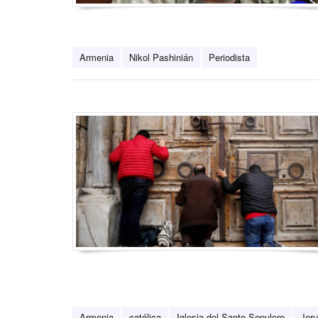
Armenia
Nikol Pashinián
Periodista
Armenia
católica
Iglesia del Santo Sepulcro
Jeru