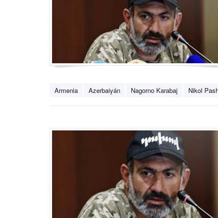
Armenia
Azerbaiyán
Nagorno Karabaj
Nikol Pash