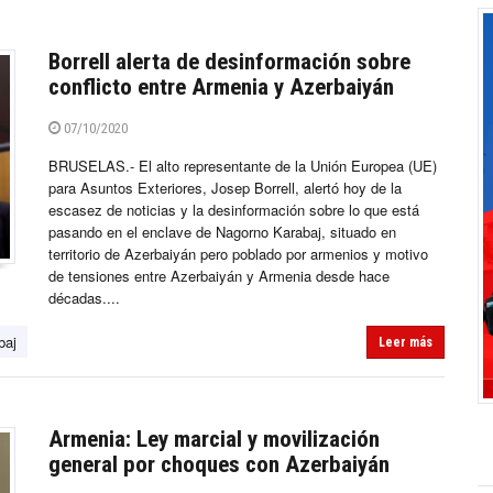
Borrell alerta de desinformación sobre
conflicto entre Armenia y Azerbaiyán
07/10/2020
BRUSELAS.- El alto representante de la Unión Europea (UE)
para Asuntos Exteriores, Josep Borrell, alertó hoy de la
escasez de noticias y la desinformación sobre lo que está
pasando en el enclave de Nagorno Karabaj, situado en
territorio de Azerbaiyán pero poblado por armenios y motivo
de tensiones entre Azerbaiyán y Armenia desde hace
décadas....
baj
Leer más
Armenia: Ley marcial y movilización
general por choques con Azerbaiyán