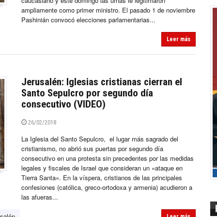
caucasiano y este domingo las urnas le legitimaron
ampliamente como primer ministro. El pasado 1 de noviembre
Pashinián convocó elecciones parlamentarias...
Leer más
Jerusalén: Iglesias cristianas cierran el
Santo Sepulcro por segundo día
consecutivo (VIDEO)
26/02/2018
La Iglesia del Santo Sepulcro, el lugar más sagrado del
cristianismo, no abrió sus puertas por segundo día
consecutivo en una protesta sin precedentes por las medidas
legales y fiscales de Israel que consideran un «ataque en
Tierra Santa». En la víspera, cristianos de las principales
confesiones (católica, greco-ortodoxa y armenia) acudieron a
las afueras...
salén
Leer más